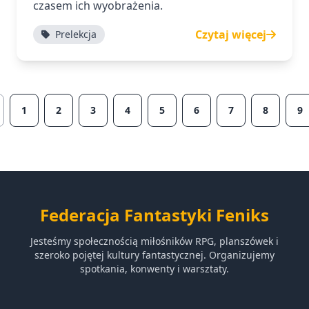
czasem ich wyobrażenia.
Czytaj więcej
Prelekcja
1
2
3
4
5
6
7
8
9
Federacja Fantastyki Feniks
Jesteśmy społecznością miłośników RPG, planszówek i
szeroko pojętej kultury fantastycznej. Organizujemy
spotkania, konwenty i warsztaty.